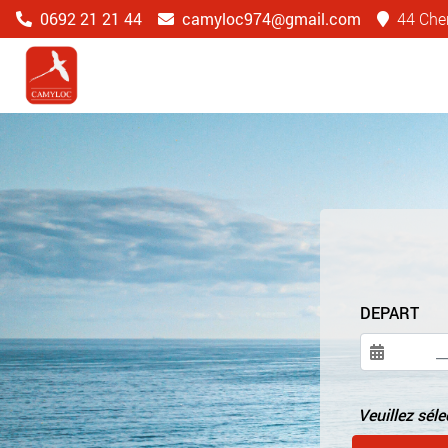
0692 21 21 44
camyloc974@gmail.com
44 Chem
DEPART
Veuillez sél